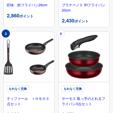
匠味 鉄フライパン26cm
ブラナーノⅡ IHフライパン
20cm
2,860
ポイント
2,430
ポイント
もれなく交換
もれなく交換
ティファール ＩＨモカ３
サーモス 取っ手のとれるフ
点セット
ライパン3点セット